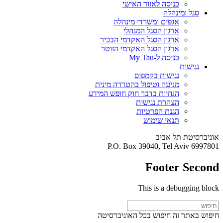
כניסה לאזור האישי
סגל ומינהלה
אגפים ומשרדי מינהלה
ארגון הסגל המנהלי
ארגון הסגל האקדמי הבכיר
ארגון הסגל האקדמי הזוטר
כניסה ל-My Tau
נגישות
נגישות בקמפוס
מניעה וטיפול בהטרדה מינית
הנחיות בדבר חוק חופש המידע
הצהרת נגישות
הגנת הפרטיות
תנאי שימוש
אוניברסיטת תל אביב
P.O. Box 39040, Tel Aviv 6997801
Footer Second
This is a debugging block
חיפוש באתר זה
חיפוש בכל האוניברסיטה