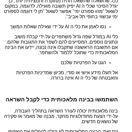
ככל שהשאלה שתשאלו תהיה ממוקדת ותמציתית יותר, כך
יגדל הסיכוי שכלי ה AI יפיק תשובה מועילה. לדוגמה, במקום
לשאול "מהו ספורט ימי" אפשר לשאול "תן לי דוגמה לספורט
ימי עכשווי בחופי תל-אביב".
נסו לאמן את כלי ה AI על ידי שאילת שאלות המשך
כלי AI במודל שפה גדול משתפרים על-ידי קבלת משוב
ונתונים נוספים, המסייעים להם לשפר את התגובות שלהם.
אם התשובה הראשונה שתקבלו אינה נכונה, יידעו את הבינה
המלאכותית כדי שתוכל 'ללמוד' ולהשתפר.
הגנו על הפרטיות שלכם
אל תעלו מידע אישי או סודי, מכיוון שמדיניות הפרטיות
והאבטחה של כלי ה AI אינה ברורה.
השתמשו בבינה מלאכותית כדי לקבל השראה
בינה מלאכותית יכולה לעורר השראה בתהליך העבודה,
על-ידי הצעת מתודולוגיות מחקר, מבנה של מאמר או סקירה
של נושאים חדשים.
עם זאת, הבינה המלאכותית לא יכולה להחליף את השיקוף