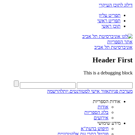
דילוג לתוכן העיקרי
תפריט עליון
תפריט ראשי
תוכן ראשי
אתר הספריות
אוניברסיטת תל אביב
Header First
This is a debugging block
מערכת פניות
אזור אישי לסטודנטים.יות
להרשמה
אודות הספריות
אודות
בלוג הספריות
אירועים
מידע שימושי
חיפוש בדעת"א
פורטל כתבי עת אלקטרוניים