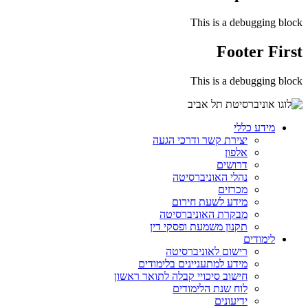
This is a debugging block
Footer First
This is a debugging block
מידע כללי
יצירת קשר ודרכי הגעה
אלפון
דרושים
נהלי האוניברסיטה
מכרזים
מידע לשעת חירום
מבקרת האוניברסיטה
תקנון משמעת ופסקי דין
לימודים
רישום לאוניברסיטה
מידע למתעניינים בלימודים
חישוב סיכויי קבלה לתואר ראשון
לוח שנת הלימודים
ידיעונים