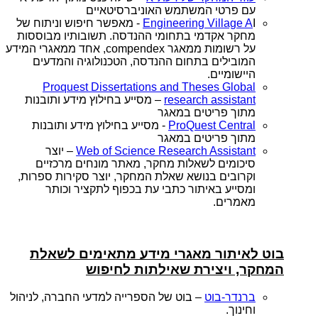
עם פרטי המשתמש האוניברסיטאיים
Engineering Village A
I - מאפשר חיפוש וניתוח של
מחקר אקדמי בתחומי ההנדסה. תשובותיו מבוססות
על רשומות ממאגר compendex, אחד ממאגרי המידע
המובילים בתחום ההנדסה, הטכנולוגיה והמדעים
היישומיים.
Proquest Dissertations and Theses Global
research assistant
– מסייע בחילוץ מידע ותובנות
מתוך פריטים במאגר
ProQuest Central
- מסייע בחילוץ מידע ותובנות
מתוך פריטים במאגר
Web of Science Research Assistant
– יוצר
סיכומים לשאלות מחקר, מאתר מונחים מרכזיים
וקרובים בנושא שאלת המחקר, יוצר סקירות ספרות,
ומסייע באיתור כתבי עת בכפוף לתקציר וכותר
מאמרים.
בוט לאיתור מאגרי מידע מתאימים לשאלת
המחקר, ויצירת שאילתות לחיפוש
ברנדר-בוט
– בוט של הספרייה למדעי החברה, לניהול
וחינוך.