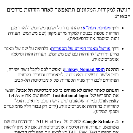
הגישה למקורות המקוונים תתאפשר לאחר הזדהות בדרכים
הבאות:
דרך
מערכת דעת"א
:
להתחברות לחשבון משתמש ולאחר מכן
הזדהות נוספת בכניסה למקור מידע מקוון (שם משתמש, תעודת
זהות וסיסמה אוניברסיטאית).
דרך
פורטל מאגרי המידע של הספריות
:
בלחיצה על שם של מאגר
מידע תידרשו להזדהות עם שם משתמש, תעודת זהות וסיסמה
אוניברסיטאית.
התקנת
תוסף Libkey Nomad
:
יאפשר לכם לקבל גישה ישירה,
בזמן גלישה חופשית באינטרנט, למאמרים וספרים בלועזית
הפתוחים לכם דרך מנויי הספריות של אוניברסיטת תל-אביב.
הגעתם לאתר ואתם לא מזוהים בו כאוניברסיטת תל אביב
? חפשו
את התפריט של
Institutional login
וחפשו שם את Tel Aviv
University. במידה שלאוניברסיטה יש הסכם מתאים, תוכלו
להזדהות בהזדהות אוניברסיטאית. (קיים רק עבור חלק מהמאגרים
וספקי המידע).
ב- Google Scholar
: לחיצה על TAU Find Text והזדהות עם שם
משתמש, תעודת זהות וסיסמה אוניברסיטאית. אם לא ניתן לראות
את הקישור TAU Find Text יש לבצע את הפעולות הבאות: