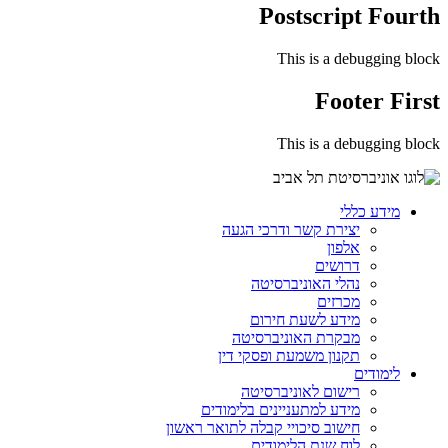
Postscript Fourth
This is a debugging block
Footer First
This is a debugging block
מידע כללי
יצירת קשר ודרכי הגעה
אלפון
דרושים
נהלי האוניברסיטה
מכרזים
מידע לשעת חירום
מבקרת האוניברסיטה
תקנון משמעת ופסקי דין
לימודים
רישום לאוניברסיטה
מידע למתעניינים בלימודים
חישוב סיכויי קבלה לתואר ראשון
לוח שנת הלימודים