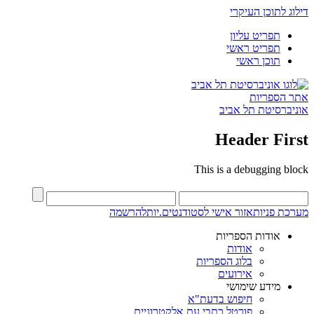
דילוג לתוכן העיקרי
תפריט עליון
תפריט ראשי
תוכן ראשי
אתר הספריות
אוניברסיטת תל אביב
Header First
This is a debugging block
מערכת פניות
אזור אישי לסטודנטים.יות
להרשמה
אודות הספריות
אודות
בלוג הספריות
אירועים
מידע שימושי
חיפוש בדעת"א
פורטל כתבי עת אלקטרוניים