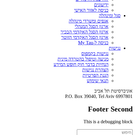
ידיעונים
כניסה לאזור האישי
סגל ומינהלה
אגפים ומשרדי מינהלה
ארגון הסגל המנהלי
ארגון הסגל האקדמי הבכיר
ארגון הסגל האקדמי הזוטר
כניסה ל-My Tau
נגישות
נגישות בקמפוס
מניעה וטיפול בהטרדה מינית
הנחיות בדבר חוק חופש המידע
הצהרת נגישות
הגנת הפרטיות
תנאי שימוש
אוניברסיטת תל אביב
P.O. Box 39040, Tel Aviv 6997801
Footer Second
This is a debugging block