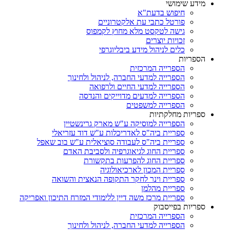
מידע שימושי
חיפוש בדעת"א
פורטל כתבי עת אלקטרוניים
גישה לטקסט מלא מחוץ לקמפוס
זכויות יוצרים
כלים לניהול מידע ביבליוגרפי
הספריות
הספרייה המרכזית
הספרייה למדעי החברה, לניהול ולחינוך
הספרייה למדעי החיים ולרפואה
הספרייה למדעים מדוייקים והנדסה
הספרייה למשפטים
ספריות מחלקתיות
הספרייה למוסיקה ע"ש מארק גרינשטיין
ספריית ביה"ס לאדריכלות ע"ש דוד עזריאלי
ספריית ביה"ס לעבודה סוציאלית ע"ש בוב שאפל
ספריית החוג לגיאוגרפיה ולסביבת האדם
ספריית החוג להפרעות בתקשורת
ספריית המכון לארכיאולוגיה
ספריית וינר לחקר התקופה הנאצית והשואה
ספריית מהלמן
ספריית מרכז משה דיין ללימודי המזרח התיכון ואפריקה
ספריות בפייסבוק
הספרייה המרכזית
הספרייה למדעי החברה, לניהול ולחינוך