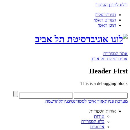
דילוג לתוכן העיקרי
תפריט עליון
תפריט ראשי
תוכן ראשי
אתר הספריות
אוניברסיטת תל אביב
Header First
This is a debugging block
מערכת פניות
אזור אישי לסטודנטים.יות
להרשמה
אודות הספריות
אודות
בלוג הספריות
אירועים