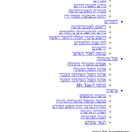
מכרזים
מידע לשעת חירום
מבקרת האוניברסיטה
תקנון משמעת ופסקי דין
לימודים
רישום לאוניברסיטה
מידע למתעניינים בלימודים
חישוב סיכויי קבלה לתואר ראשון
לוח שנת הלימודים
ידיעונים
כניסה לאזור האישי
סגל ומינהלה
אגפים ומשרדי מינהלה
ארגון הסגל המנהלי
ארגון הסגל האקדמי הבכיר
ארגון הסגל האקדמי הזוטר
כניסה ל-My Tau
נגישות
נגישות בקמפוס
מניעה וטיפול בהטרדה מינית
הנחיות בדבר חוק חופש המידע
הצהרת נגישות
הגנת הפרטיות
תנאי שימוש